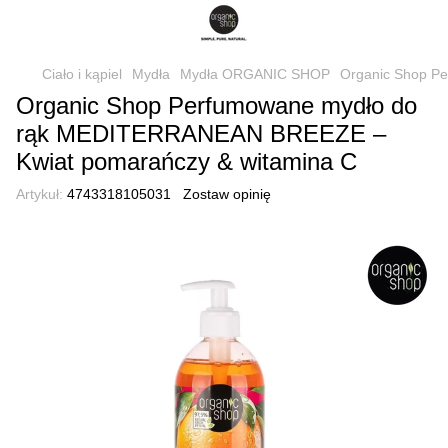
Ciało i kąpiel
Mydła
Mydła ORGANIC SHOP
Organic Shop P
Organic Shop Perfumowane mydło do
rąk MEDITERRANEAN BREEZE –
Kwiat pomarańczy & witamina C
Artykuł:
4743318105031
Zostaw opinię