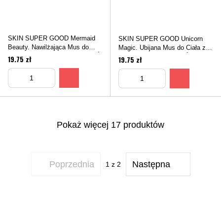
SKIN SUPER GOOD Mermaid
SKIN SUPER GOOD Unicorn
Beauty. Nawilżająca Mus do
Magic. Ubijana Mus do Ciała z
Ciała z Efektem Połysku. BĄDŹ
Efektem Połysku. BĄDŹ
19.75 zł
19.75 zł
MER-MAZING!, 250 ml
UNICORNIOUS!, 250 ml
Pokaż więcej 17 produktów
Poprzednia
Następna
1
z 2