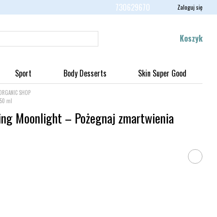
730629670
Zaloguj się
Koszyk
Sport
Body Desserts
Skin Super Good
i ORGANIC SHOP
250 ml
ping Moonlight – Pożegnaj zmartwienia