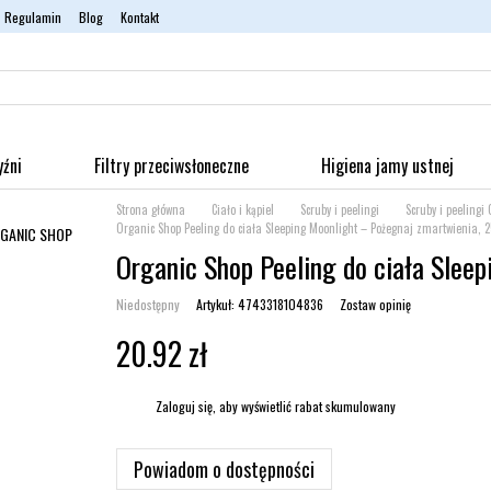
Regulamin
Blog
Kontakt
yźni
Filtry przeciwsłoneczne
Higiena jamy ustnej
Strona główna
Ciało i kąpiel
Scruby i peelingi
Scruby i peeling
Organic Shop Peeling do ciała Sleeping Moonlight – Pożegnaj zmartwienia, 
Organic Shop Peeling do ciała Slee
Niedostępny
Artykuł: 4743318104836
Zostaw opinię
20.92 zł
%
Zaloguj się
, aby wyświetlić rabat skumulowany
Powiadom o dostępności