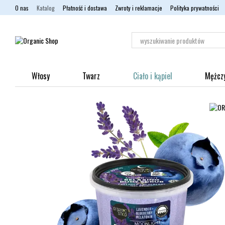
Przejdź do głównej treści
O nas
Katalog
Płatność i dostawa
Zwroty i reklamacje
Polityka prywatności
Włosy
Twarz
Ciało i kąpiel
Mężcz