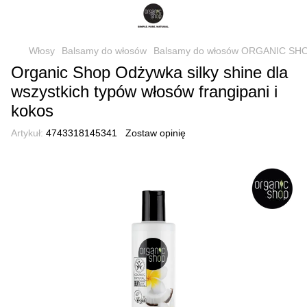
Włosy
Balsamy do włosów
Balsamy do włosów ORGANIC SH
Organic Shop Odżywka silky shine dla
wszystkich typów włosów frangipani i
kokos
Artykuł:
4743318145341
Zostaw opinię