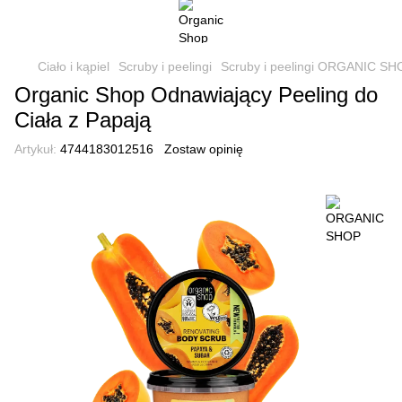
Ciało i kąpiel
Scruby i peelingi
Scruby i peelingi ORGANIC SH
Organic Shop Odnawiający Peeling do
Ciała z Papają
Artykuł:
4744183012516
Zostaw opinię