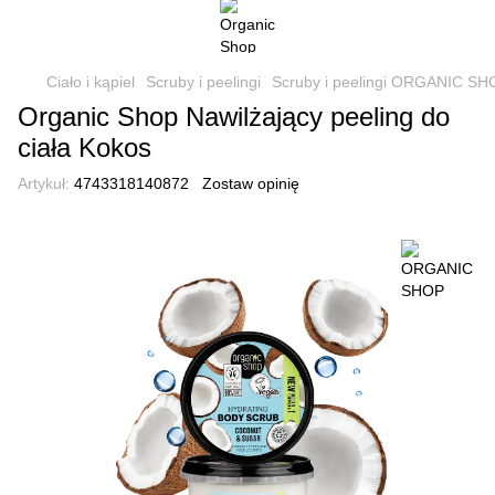
Ciało i kąpiel
Scruby i peelingi
Scruby i peelingi ORGANIC SH
Organic Shop Nawilżający peeling do
ciała Kokos
Artykuł:
4743318140872
Zostaw opinię