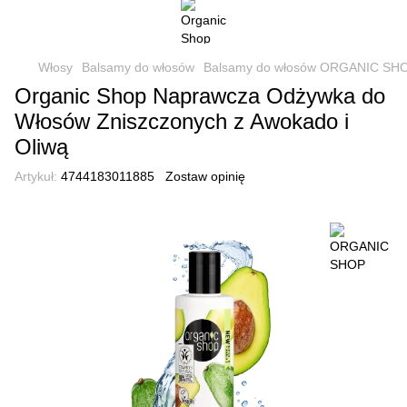
Włosy
Balsamy do włosów
Balsamy do włosów ORGANIC SH
Organic Shop Naprawcza Odżywka do
Włosów Zniszczonych z Awokado i
Oliwą
Artykuł:
4744183011885
Zostaw opinię