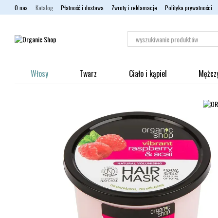
Przejdź do głównej treści
O nas
Katalog
Płatność i dostawa
Zwroty i reklamacje
Polityka prywatności
Włosy
Twarz
Ciało i kąpiel
Mężcz