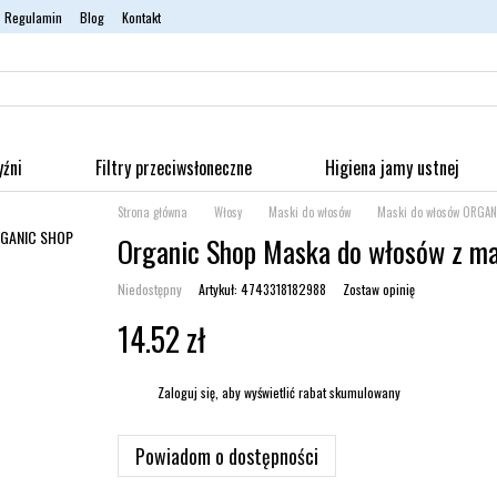
Regulamin
Blog
Kontakt
yźni
Filtry przeciwsłoneczne
Higiena jamy ustnej
Strona główna
Włosy
Maski do włosów
Maski do włosów ORGAN
Organic Shop Maska do włosów z mal
Niedostępny
Artykuł: 4743318182988
Zostaw opinię
14.52 zł
%
Zaloguj się
, aby wyświetlić rabat skumulowany
Powiadom o dostępności