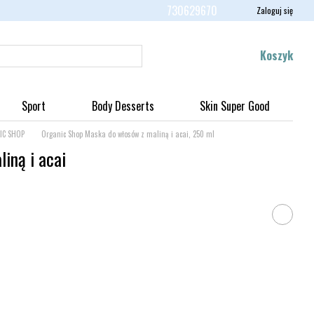
730629670
Zaloguj się
Koszyk
Sport
Body Desserts
Skin Super Good
IC SHOP
Organic Shop Maska do włosów z maliną i acai, 250 ml
iną i acai