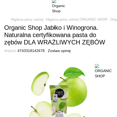
Higiena jamy ustnej
Higiena jamy ustnej ORGANIC SHOP
Org
Organic Shop Jabłko i Winogrona.
Naturalna certyfikowana pasta do
zębów DLA WRAŻLIWYCH ZĘBÓW
Artykuł:
4743318142678
Zostaw opinię