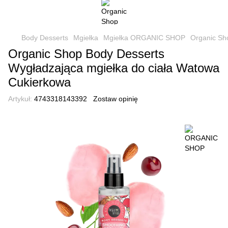
Body Desserts
Mgiełka
Mgiełka ORGANIC SHOP
Organic Sh
Organic Shop Body Desserts
Wygładzająca mgiełka do ciała Watowa
Cukierkowa
Artykuł:
4743318143392
Zostaw opinię