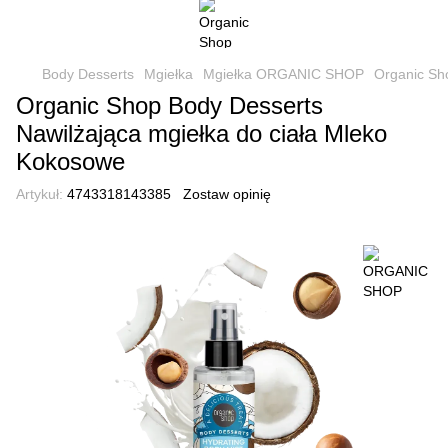
Body Desserts
Mgiełka
Mgiełka ORGANIC SHOP
Organic Sh
Organic Shop Body Desserts
Nawilżająca mgiełka do ciała Mleko
Kokosowe
Artykuł:
4743318143385
Zostaw opinię