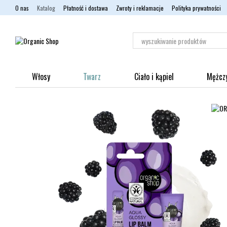
Przejdź do głównej treści
O nas
Katalog
Płatność i dostawa
Zwroty i reklamacje
Polityka prywatności
Włosy
Twarz
Ciało i kąpiel
Mężcz