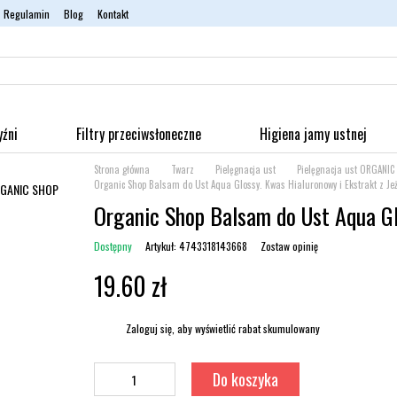
Regulamin
Blog
Kontakt
yźni
Filtry przeciwsłoneczne
Higiena jamy ustnej
Strona główna
Twarz
Pielęgnacja ust
Pielęgnacja ust ORGANIC
Organic Shop Balsam do Ust Aqua Glossy. Kwas Hialuronowy i Ekstrakt z Jeż
Organic Shop Balsam do Ust Aqua Gl
Dostępny
Artykuł: 4743318143668
Zostaw opinię
19.60 zł
%
Zaloguj się
, aby wyświetlić rabat skumulowany
Do koszyka