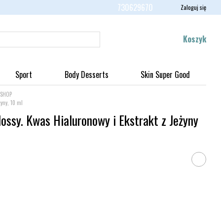
730629670
Zaloguj się
Koszyk
Sport
Body Desserts
Skin Super Good
 SHOP
yny, 10 ml
ossy. Kwas Hialuronowy i Ekstrakt z Jeżyny